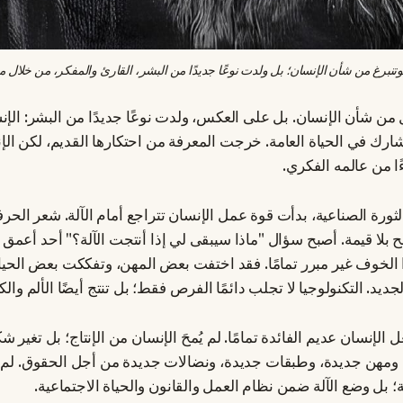
تنبرغ من شأن الإنسان؛ بل ولدت نوعًا جديدًا من البشر، القارئ والمفكر، من خلال 
من شأن الإنسان. بل على العكس، ولدت نوعًا جديدًا من البشر: الإنس
شارك في الحياة العامة. خرجت المعرفة من احتكارها القديم، لكن الإ
ا من عالمه الفكري.
لثورة الصناعية، بدأت قوة عمل الإنسان تتراجع أمام الآلة. شعر الحر
ح بلا قيمة. أصبح سؤال "ماذا سيبقى لي إذا أنتجت الآلة؟" أحد أعم
 الخوف غير مبرر تمامًا. فقد اختفت بعض المهن، وتفككت بعض الحي
ديد. التكنولوجيا لا تجلب دائمًا الفرص فقط؛ بل تنتج أيضًا الألم وال
عل الإنسان عديم الفائدة تمامًا. لم يُمحَ الإنسان من الإنتاج؛ بل تغير 
ومهن جديدة، وطبقات جديدة، ونضالات جديدة من أجل الحقوق. لم 
ة؛ بل وضع الآلة ضمن نظام العمل والقانون والحياة الاجتماعية.