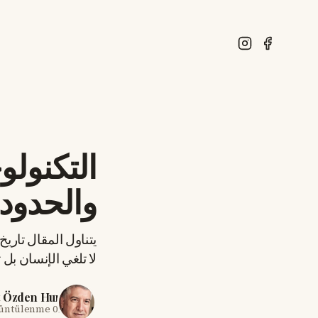
التكنولو
والحدود 
يتناول المقال تاريخ
لا تلغي الإنسان بل
t Özden Hun
rüntülenme
09 Haz 2026