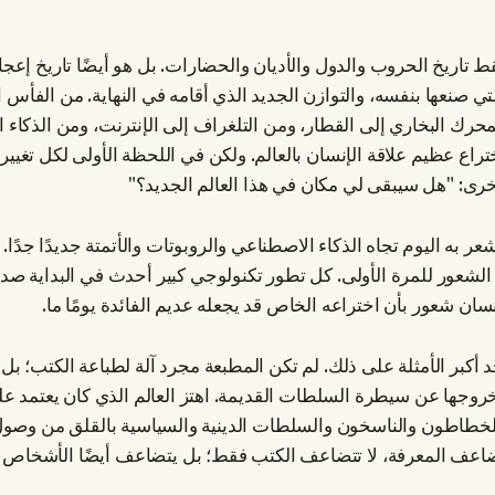
 تاريخ الحروب والدول والأديان والحضارات. بل هو أيضًا تاريخ إعج
ي صنعها بنفسه، والتوازن الجديد الذي أقامه في النهاية. من الفأس
محرك البخاري إلى القطار، ومن التلغراف إلى الإنترنت، ومن الذكاء 
ختراع عظيم علاقة الإنسان بالعالم. ولكن في اللحظة الأولى لكل تغيي
رى: "هل سيبقى لي مكان في هذا العالم الجديد؟"
عر به اليوم تجاه الذكاء الاصطناعي والروبوتات والأتمتة جديدًا جدًا.
ا الشعور للمرة الأولى. كل تطور تكنولوجي كبير أحدث في البداية صد
سان شعور بأن اختراعه الخاص قد يجعله عديم الفائدة يومًا ما.
 أكبر الأمثلة على ذلك. لم تكن المطبعة مجرد آلة لطباعة الكتب؛ ب
خروجها عن سيطرة السلطات القديمة. اهتز العالم الذي كان يعتمد عل
طاطون والناسخون والسلطات الدينية والسياسية بالقلق من وصول 
تتضاعف المعرفة، لا تتضاعف الكتب فقط؛ بل يتضاعف أيضًا الأشخاص