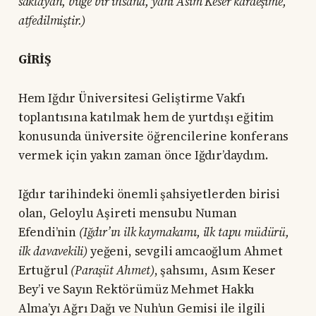
saklayan, bilge bir insana, yani Asım Keser kardeşime,
atfedilmiştir.)
GİRİŞ
Hem Iğdır Üniversitesi Geliştirme Vakfı
toplantısına katılmak hem de yurtdışı eğitim
konusunda üniversite öğrencilerine konferans
vermek için yakın zaman önce Iğdır’daydım.
Iğdır tarihindeki önemli şahsiyetlerden birisi
olan, Geloylu Aşireti mensubu Numan
Efendi’nin
(Iğdır’ın ilk kaymakamı, ilk tapu müdürü,
ilk davavekili)
yeğeni, sevgili amcaoğlum Ahmet
Ertuğrul
(Paraşüt Ahmet)
, şahsımı, Asım Keser
Bey’i ve Sayın Rektörümüz Mehmet Hakkı
Alma’yı Ağrı Dağı ve Nuh’un Gemisi ile ilgili