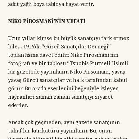
adet yağlı boya tabloya hayat verir.
NİKO PİROSMANİ’NİN VEFATI
Uzun yıllar kimse bu büyük sanatçıyı fark etmez
bile… 1916’da “Gürcü Sanatçılar Derneği”
toplantısına davet edilir. Niko Pirosmani’nin
fotoğrafı ve bir tablosu “Tsnobis Purtseli” isimli
bir gazetede yayımlanır. Niko Pirsomani, yavaş
yavaş Gürcü sanatçılar ve halk tarafından kabul
görür. Bu arada eserlerini beğeniyle izleyen
hayranları zaman zaman sanatçıyı ziyaret
ederler.
Ancak çok geçmeden, aynı gazete sanatçının
tuhaf bir karikatürü yayımlanır. Bu, onun
üzerinde ölümcül bir etki yaratır, ruh ve beden