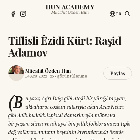
HUN ACADEMY
Mücahit Özden Hun
TR
Tiflisli Êzidi Kürt: Raşid
Adamov
Mücahit Özden Hun
Paylaş
14 Ara 2022
·
257 görüntülenme
(B
u yazı; Ağrı Dağı gibi ateşli bir yüreği taşıyan,
ilkbaharın coşkun sularıyla akan Aras Nehri
gibi dallı budaklı kıpkızıl damarlarıyla mütevazı
bir yaşam süren ve nihayet bin yıllık folklorumuzu tıpkı
dağ yollarını andıran beyninin kıvrımlarında özenle