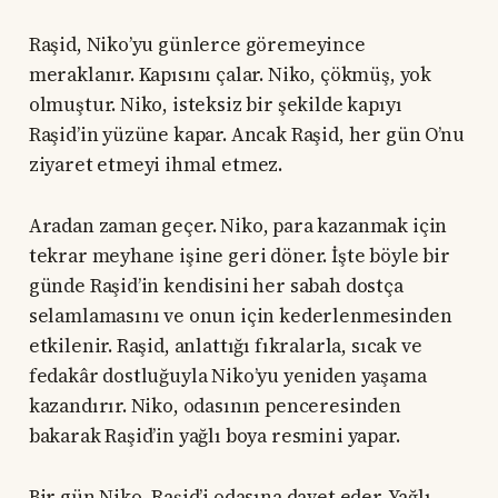
Raşid, Niko’yu günlerce göremeyince
meraklanır. Kapısını çalar. Niko, çökmüş, yok
olmuştur. Niko, isteksiz bir şekilde kapıyı
Raşid’in yüzüne kapar. Ancak Raşid, her gün O’nu
ziyaret etmeyi ihmal etmez.
Aradan zaman geçer. Niko, para kazanmak için
tekrar meyhane işine geri döner. İşte böyle bir
günde Raşid’in kendisini her sabah dostça
selamlamasını ve onun için kederlenmesinden
etkilenir. Raşid, anlattığı fıkralarla, sıcak ve
fedakâr dostluğuyla Niko’yu yeniden yaşama
kazandırır. Niko, odasının penceresinden
bakarak Raşid’in yağlı boya resmini yapar.
Bir gün Niko, Raşid’i odasına davet eder. Yağlı