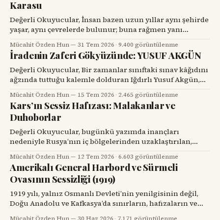
Karasu
Değerli Okuyucular, İnsan bazen uzun yıllar aynı şehirde
yaşar, aynı çevrelerde bulunur; buna rağmen yanı
başındaki değerli bir hemşehrisini tanımak için bir
Mücahit Özden Hun
31 Tem 2026
·
9.400 görüntülenme
tesadüfü beklemek zorunda kalır. Prof. Dr. Hakan Alpay
İradenin Zaferi Gökyüzünde: YUSUF AKGÜN
Karasu’yla tanışmam da böyle oldu. Onu ilk gördüğümde,
karşımdaki kişinin başarılı bir diş hekimi, bilim insanı ve
Değerli Okuyucular, Bir zamanlar sınıftaki sınav kâğıdını
üniversite yöneticisi
ağzında tuttuğu kalemle dolduran Iğdırlı Yusuf Akgün,
bugün aynı kalemle Türkiye’nin millî muharip uçağı
Mücahit Özden Hun
15 Tem 2026
·
2.465 görüntülenme
KAAN’ı çiziyor. Çocuk yuvalarından dünya spor
Kars’ın Sessiz Hafızası: Malakanlar ve
sahnelerine, resim atölyelerinden TUSAŞ hangarlarına
Duhoborlar
uzanan bu yol, yalnızca bir başarı hikâyesi değil; insanın
kendi kaderine karşı verdiği büyük mücadelenin adıdır.
Değerli Okuyucular, bugünkü yazımda inançları
nedeniyle Rusya’nın iç bölgelerinden uzaklaştırılan,
Kars’ta köyler kurup toprağa kök salan ve tarihin başka
Mücahit Özden Hun
12 Tem 2026
·
6.603 görüntülenme
bir döneminde yeniden göç yollarına düşen iki
Amerikalı General Harbord ve Sürmeli
topluluğun hikâyesini dikkatinize sunacağım. Kars’ın
Ovasının Sessizliği (1919)
eski köylerinde kalın taş duvarlı bir eve, ahşap bir
verandaya, artık dönmeyen bir su değirmenine veya
1919 yılı, yalnız Osmanlı Devleti’nin yenilgisinin değil,
Doğu Anadolu ve Kafkasya’da sınırların, hafızaların ve
komşulukların parçalandığı bir yıldı. Savaş bitmiş
Mücahit Özden Hun
30 Haz 2026
·
7.171 görüntülenme