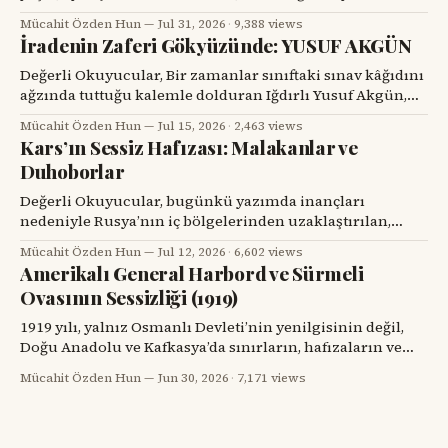
başındaki değerli bir hemşehrisini tanımak için bir
Mücahit Özden Hun
Jul 31, 2026
·
9,388 views
tesadüfü beklemek zorunda kalır. Prof. Dr. Hakan Alpay
İradenin Zaferi Gökyüzünde: YUSUF AKGÜN
Karasu’yla tanışmam da böyle oldu. Onu ilk gördüğümde,
karşımdaki kişinin başarılı bir diş hekimi, bilim insanı ve
Değerli Okuyucular, Bir zamanlar sınıftaki sınav kâğıdını
üniversite yöneticisi
ağzında tuttuğu kalemle dolduran Iğdırlı Yusuf Akgün,
bugün aynı kalemle Türkiye’nin millî muharip uçağı
Mücahit Özden Hun
Jul 15, 2026
·
2,463 views
KAAN’ı çiziyor. Çocuk yuvalarından dünya spor
Kars’ın Sessiz Hafızası: Malakanlar ve
sahnelerine, resim atölyelerinden TUSAŞ hangarlarına
Duhoborlar
uzanan bu yol, yalnızca bir başarı hikâyesi değil; insanın
kendi kaderine karşı verdiği büyük mücadelenin adıdır.
Değerli Okuyucular, bugünkü yazımda inançları
nedeniyle Rusya’nın iç bölgelerinden uzaklaştırılan,
Kars’ta köyler kurup toprağa kök salan ve tarihin başka
Mücahit Özden Hun
Jul 12, 2026
·
6,602 views
bir döneminde yeniden göç yollarına düşen iki
Amerikalı General Harbord ve Sürmeli
topluluğun hikâyesini dikkatinize sunacağım. Kars’ın
Ovasının Sessizliği (1919)
eski köylerinde kalın taş duvarlı bir eve, ahşap bir
verandaya, artık dönmeyen bir su değirmenine veya
1919 yılı, yalnız Osmanlı Devleti’nin yenilgisinin değil,
Doğu Anadolu ve Kafkasya’da sınırların, hafızaların ve
komşulukların parçalandığı bir yıldı. Savaş bitmiş
Mücahit Özden Hun
Jun 30, 2026
·
7,171 views
görünüyordu; fakat savaşın geride bıraktığı öfke, açlık,
göç, intikam ve güvensizlik henüz bitmemişti. Paris Barış
Konferansı’nın salonlarında çizilmeye çalışılan haritalar,
sahadaki insan gerçeğini anlamakta zorlanıyordu.