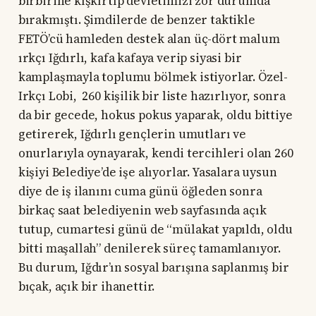
birbirine kışkırtıp devletimizi zor durumda
bırakmıştı. Şimdilerde de benzer taktikle
FETÖ’cü hamleden destek alan üç-dört malum
ırkçı Iğdırlı, kafa kafaya verip siyasi bir
kamplaşmayla toplumu bölmek istiyorlar. Özel-
Irkçı Lobi, 260 kişilik bir liste hazırlıyor, sonra
da bir gecede, hokus pokus yaparak, oldu bittiye
getirerek, Iğdırlı gençlerin umutları ve
onurlarıyla oynayarak, kendi tercihleri olan 260
kişiyi Belediye’de işe alıyorlar. Yasalara uysun
diye de iş ilanını cuma günü öğleden sonra
birkaç saat belediyenin web sayfasında açık
tutup, cumartesi günü de “mülakat yapıldı, oldu
bitti maşallah” denilerek süreç tamamlanıyor.
Bu durum, Iğdır’ın sosyal barışına saplanmış bir
bıçak, açık bir ihanettir.