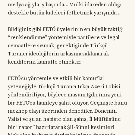
medya ağıyla iş başında… Mülki idareden aldığı
destekle bütün kaleleri fethetmek yarışında…
Bildiğiniz gibi FETÖ üyelerinin en büyük taktiği
“renklendirme” yöntemiyle partilere ve legal
cemaatlere sızmak, gerektiğinde Türkçü-
Turancı ideolojilerin arkasına saklanarak
kendilerini kamufle etmektir.
FETÖ’cü yöntemle ve etkili bir kamuflaj
yeteneğiyle Türkçü-Turancı Irkçı Azeri Lobisi
yönlendiriliyor, böylece masum Iğdır’ımız yeni
bir FETÖ’cü hamleye şahit oluyor. Geçmişte bunu
mezhep olayı üzerinden denediler. Dönemin
Valisi ve şu an hapiste olan şahıs, İl Müftüsüne
bir “rapor” hazırlatarak Şii-Sünni kesimleri