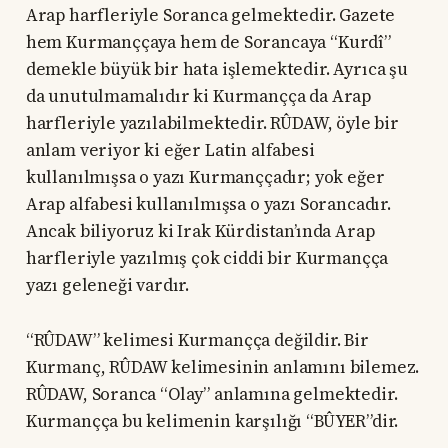
Arap harfleriyle Soranca gelmektedir. Gazete
hem Kurmanççaya hem de Sorancaya “Kurdî”
demekle büyük bir hata işlemektedir. Ayrıca şu
da unutulmamalıdır ki Kurmançça da Arap
harfleriyle yazılabilmektedir. RÛDAW, öyle bir
anlam veriyor ki eğer Latin alfabesi
kullanılmışsa o yazı Kurmanççadır; yok eğer
Arap alfabesi kullanılmışsa o yazı Sorancadır.
Ancak biliyoruz ki Irak Kürdistan’ında Arap
harfleriyle yazılmış çok ciddi bir Kurmançça
yazı geleneği vardır.
“RÛDAW” kelimesi Kurmançça değildir. Bir
Kurmanç, RÛDAW kelimesinin anlamını bilemez.
RÛDAW, Soranca “Olay” anlamına gelmektedir.
Kurmançça bu kelimenin karşılığı “BÛYER”dir.