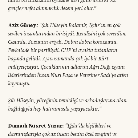
hatta bu tutkusunu öylesine ileri götürürdü ki biz
gençler nefes alamazdık desem yeri olur.”
Aziz Güney
:
“Şıh Hüseyin Balamir, Iğdır’ın en çok
sevilen insanlarından birisiydi. Kendisini çok severdim.
Cesurdu. Sözünün eriydi. Dobra dobra konuşurdu.
Fevkalade bir partiliydi. CHP’ni ayakta tutanların
başında gelirdi. Aynı zamanda çok iyi bir Kürt
milliyetçisiydi. Çocuklarının adlarını Ağrı Dağı isyanı
liderlerinden İhsan Nuri Paşa ve Veteriner Sadi’ye atfen
koymuştu.
Şıh Hüseyin, yüreğinin temizliği ve arkadaşlarına olan
bağlılığıyla hep hatıramızda yaşayacaktır.”
Damadı Nusret Yazar:
“Iğdır’da kişilikleri ve
davranışlarıyla çok az insan benim özel sevgimi ve