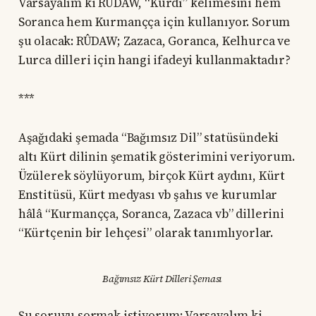
Varsayalım ki RÛDAW, “Kurdî” kelimesini hem
Soranca hem Kurmançça için kullanıyor. Sorum
şu olacak: RÛDAW; Zazaca, Goranca, Kelhurca ve
Lurca dilleri için hangi ifadeyi kullanmaktadır?
***
Aşağıdaki şemada “Bağımsız Dil” statüsündeki
altı Kürt dilinin şematik gösterimini veriyorum.
Üzülerek söylüyorum, birçok Kürt aydını, Kürt
Enstitüsü, Kürt medyası vb şahıs ve kurumlar
hâlâ “Kurmançça, Soranca, Zazaca vb” dillerini
“Kürtçenin bir lehçesi” olarak tanımlıyorlar.
Bağımsız Kürt Dilleri Şeması
Şu soruyu sormak istiyorum: Varsayalım ki