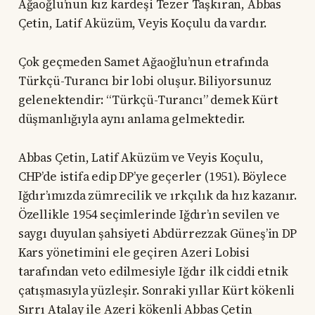
Ağaoğlu’nun kız kardeşi Tezer Taşkıran, Abbas
Çetin, Latif Aküzüm, Veyis Koçulu da vardır.
Çok geçmeden Samet Ağaoğlu’nun etrafında
Türkçü-Turancı bir lobi oluşur. Biliyorsunuz
gelenektendir: “Türkçü-Turancı” demek Kürt
düşmanlığıyla aynı anlama gelmektedir.
Abbas Çetin, Latif Aküzüm ve Veyis Koçulu,
CHP’de istifa edip DP’ye geçerler (1951). Böylece
Iğdır’ımızda zümrecilik ve ırkçılık da hız kazanır.
Özellikle 1954 seçimlerinde Iğdır’ın sevilen ve
saygı duyulan şahsiyeti Abdürrezzak Güneş’in DP
Kars yönetimini ele geçiren Azeri Lobisi
tarafından veto edilmesiyle Iğdır ilk ciddi etnik
çatışmasıyla yüzleşir. Sonraki yıllar Kürt kökenli
Sırrı Atalay ile Azeri kökenli Abbas Çetin