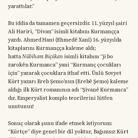
yarattılar.”
Bu iddia da tamamen geçersizdir. 11. yüzyıl şairi
Ali Hariri, “Divan” isimli kitabını Kurmançça
yazdı. Ahmed Hani (Ehmedê Xanî) 16. yüzyılda
kitaplarını Kurmançça kaleme aldı;
hatta
Nûbihara Biçûkan
isimli kitabını “ji bo
zarokên Kurmanca” yani “Kurmanç çocukları
için” yazarak çocuklara ithaf etti. Ünlü Sovyet
Kürt yazarı Ereb Şemo’nun (Erebê Şemo) kaleme
aldığı ilk Kürt romanının adı “Şivanê Kurmanca”
dır. Emperyalist komplo teorilerini lütfen
unutunuz!
Sonuç olarak şunu ifade etmek istiyorum:
“Kürtçe” diye genel bir dil yoktur, Bağımsız Kürt