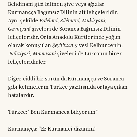
Behdinani gibi bilinen şive veya ağızlar
Kurmançça Bağımsız Dilinin alt lehçeleridir.
Aynı şekilde
Erdelanî, Silêmanî, Mukiryanî,
Germiyanî
şiveleri de Soranca Bağımsız Dilinin
lehçeleridir. Orta Anadolu Kürtlerinde yoğun
olarak konuşulan
Şeyhbızın
şivesi Kelhurcenin;
Bahtiyari, Mamasani
şiveleri de Lurcanın birer
lehçeleridirler.
Diğer ciddi bir sorun da Kurmançça ve Soranca
gibi kelimelerin Türkçe yazılışında ortaya çıkan
hatalardır.
Türkçe: “Ben Kurmançça biliyorum.”
Kurmançça: “Ez Kurmancî dizanim.”