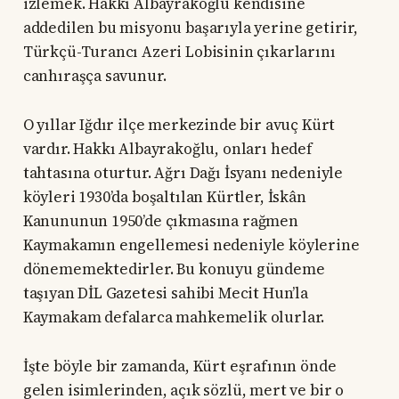
izlemek. Hakkı Albayrakoğlu kendisine
addedilen bu misyonu başarıyla yerine getirir,
Türkçü-Turancı Azeri Lobisinin çıkarlarını
canhıraşça savunur.
O yıllar Iğdır ilçe merkezinde bir avuç Kürt
vardır. Hakkı Albayrakoğlu, onları hedef
tahtasına oturtur. Ağrı Dağı İsyanı nedeniyle
köyleri 1930’da boşaltılan Kürtler, İskân
Kanununun 1950’de çıkmasına rağmen
Kaymakamın engellemesi nedeniyle köylerine
dönememektedirler. Bu konuyu gündeme
taşıyan DİL Gazetesi sahibi Mecit Hun’la
Kaymakam defalarca mahkemelik olurlar.
İşte böyle bir zamanda, Kürt eşrafının önde
gelen isimlerinden, açık sözlü, mert ve bir o