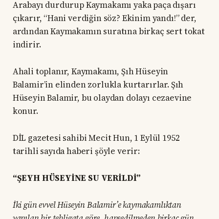
Arabayı durdurup Kaymakamı yaka paça dışarı
çıkarır, “Hani verdiğin söz? Ekinim yandı!” der,
ardından Kaymakamın suratına birkaç sert tokat
indirir.
Ahali toplanır, Kaymakamı, Şıh Hüseyin
Balamir’in elinden zorlukla kurtarırlar. Şıh
Hüseyin Balamir, bu olaydan dolayı cezaevine
konur.
DİL gazetesi sahibi Mecit Hun, 1 Eylül 1952
tarihli sayıda haberi şöyle verir:
“ŞEYH HÜSEYİNE SU VERİLDİ”
İki gün evvel Hüseyin Balamir’e kaymakamlıktan
yapılan bir tebligata göre, hapsedilmeden birkaç gün