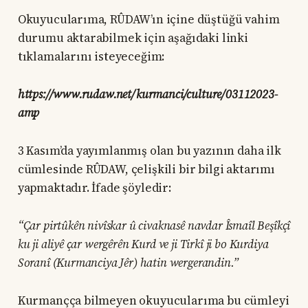
Okuyucularıma, RÛDAW’ın içine düştüğü vahim
durumu aktarabilmek için aşağıdaki linki
tıklamalarını isteyeceğim:
https://www.rudaw.net/kurmanci/culture/03112023-
amp
3 Kasım’da yayımlanmış olan bu yazının daha ilk
cümlesinde RÛDAW, çelişkili bir bilgi aktarımı
yapmaktadır. İfade şöyledir:
“Çar pirtûkên nivîskar û civaknasê navdar Îsmaîl Beşîkçî
ku ji aliyê çar wergêrên Kurd ve ji Tirkî ji bo Kurdiya
Soranî (Kurmanciya Jêr) hatin wergerandin.”
Kurmançça bilmeyen okuyucularıma bu cümleyi